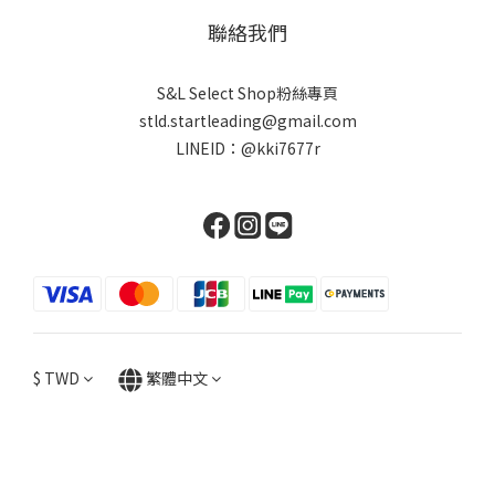
聯絡我們
S&L Select Shop粉絲專頁
stld.startleading@gmail.com
LINEID：
@kki7677r
$
TWD
繁體中文