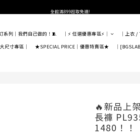
加入會員送100元購物金!馬上就可使用!
全館滿899超取免運!
★找優惠這邊走~★
自訂系列｜我們自己做的！🧵
｜⚡ 任選優惠專區⚡｜
｜上衣 /
加入會員送100元購物金!馬上就可使用!
大尺寸專區｜
★SPECIAL PRICE｜優惠特賣區★
｜[BGSLA
🔥新品上
長褲 PL9
1480！！