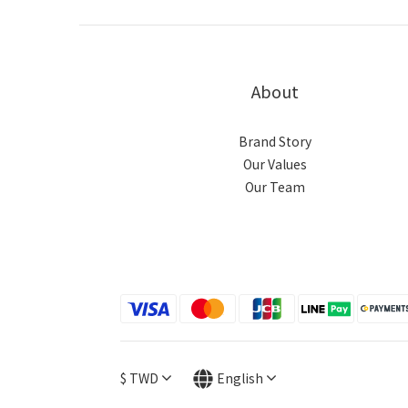
About
Brand Story
Our Values
Our Team
$
TWD
English