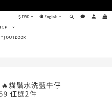
$
TWD
English
BUY NOW
 TOP｜
B™] OUTDOOR｜
架🔥貓鬚水洗藍牛仔
359 任選2件