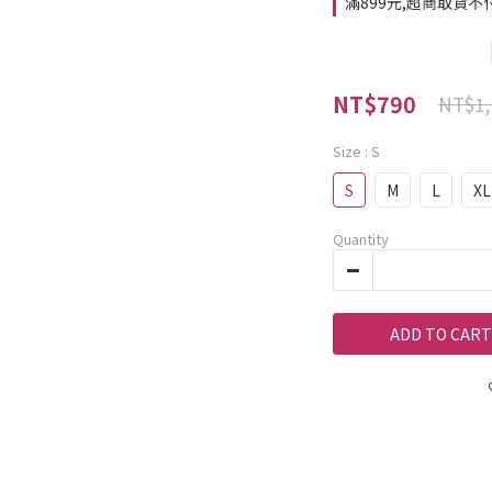
滿899元,超商取貨不付款
NT$790
NT$1,
Size
: S
S
M
L
XL
Quantity
ADD TO CART