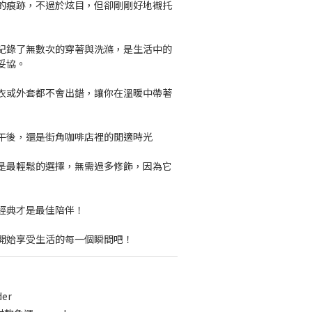
的痕跡，不過於炫目，但卻剛剛好地襯托
紀錄了無數次的穿著與洗滌，是生活中的
妥協。
衣或外套都不會出錯，讓你在溫暖中帶著
午後，還是街角咖啡店裡的閒適時光
是最輕鬆的選擇，無需過多修飾，因為它
經典才是最佳陪伴！
開始享受生活的每一個瞬間吧！
der