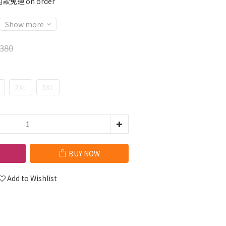
免運 on order
Show more
380
2XL
3XL
BUY NOW
Add to Wishlist