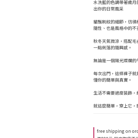
水洗藍的色調帶著歲月
出你的日常風采
貓鬚刷紋的細節，彷彿
隨性、也是風格中的不
秋冬天氣微涼，搭配毛
一點俐落的隨興感。
無論是一個陽光燦爛的
每次出門，這條褲子就
懂你的簡單與真實。
生活不需要過度裝飾，
就這麼簡單，穿上它，
free shipping on or