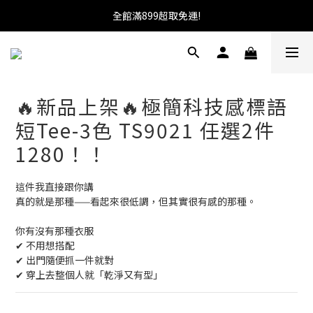
加入會員送100元購物金!馬上就可使用!
全館滿899超取免運!
★找優惠這邊走~★
加入會員送100元購物金!馬上就可使用!
🔥新品上架🔥極簡科技感標語
短Tee-3色 TS9021 任選2件
1280！！
這件我直接跟你講
真的就是那種——看起來很低調，但其實很有感的那種。
你有沒有那種衣服
✔ 不用想搭配
✔ 出門隨便抓一件就對
✔ 穿上去整個人就「乾淨又有型」