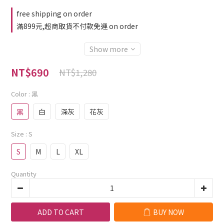
free shipping on order
滿899元,超商取貨不付款免運 on order
Show more
NT$690
NT$1,280
Color
: 黑
黑
白
深灰
花灰
Size
: S
S
M
L
XL
Quantity
ADD TO CART
BUY NOW