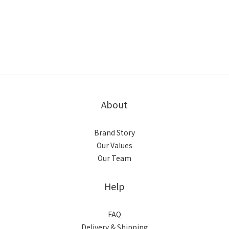
About
Brand Story
Our Values
Our Team
Help
FAQ
Delivery & Shipping