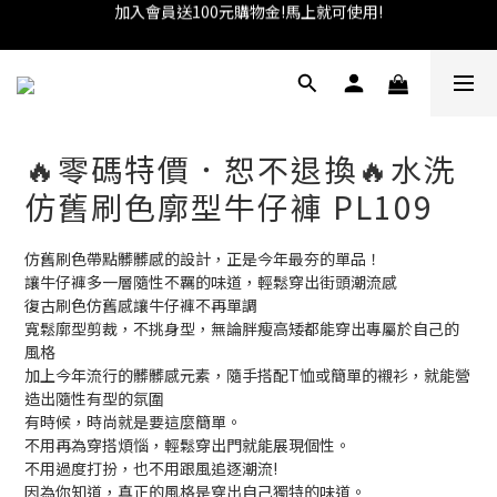
加入會員送100元購物金!馬上就可使用!
全館滿899超取免運!
★找優惠這邊走~★
加入會員送100元購物金!馬上就可使用!
🔥零碼特價．恕不退換🔥水洗
仿舊刷色廓型牛仔褲 PL109
仿舊刷色帶點髒髒感的設計，正是今年最夯的單品！
讓牛仔褲多一層隨性不羈的味道，輕鬆穿出街頭潮流感
復古刷色仿舊感讓牛仔褲不再單調
寬鬆廓型剪裁，不挑身型，無論胖瘦高矮都能穿出專屬於自己的
風格
加上今年流行的髒髒感元素，隨手搭配T恤或簡單的襯衫，就能營
造出隨性有型的氛圍
有時候，時尚就是要這麼簡單。
不用再為穿搭煩惱，輕鬆穿出門就能展現個性。
不用過度打扮，也不用跟風追逐潮流!
因為你知道，真正的風格是穿出自己獨特的味道。