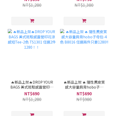
1280！！
NT$1,280
NT$1,380
🔥新品上架🔥DROP YOUR
🔥新品上架 🔥 隨性麂皮質
BAGS 美式斑駁感露營印花
感大容量肩背hobo子母
涼感短Tee-2色 TS1301 任
包-4色 B8016 任選兩件只
NT$690
NT$690
選2件1280！！
要1280!!
NT$1,280
NT$980