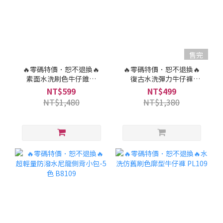
售完
🔥零碼特價．恕不退換🔥
🔥零碼特價．恕不退換🔥
素面水洗刷色牛仔錐形
復古水洗彈力牛仔褲
褲-2色 PL676
PL9281
NT$599
NT$499
NT$1,480
NT$1,380