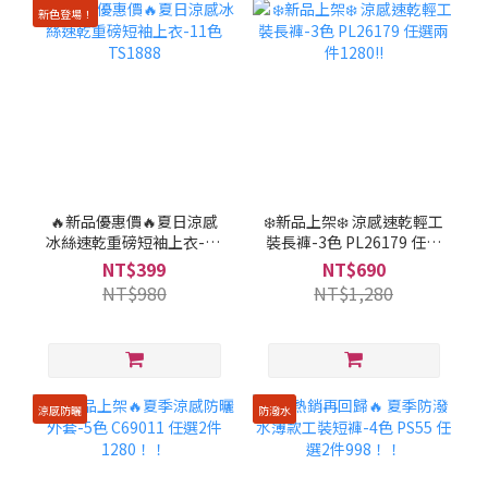
新色登場！
🔥新品優惠價🔥夏日涼感
❄️新品上架❄️ 涼感速乾輕工
冰絲速乾重磅短袖上衣-11
裝長褲-3色 PL26179 任選
色 TS1888
兩件1280!!
NT$399
NT$690
NT$980
NT$1,280
涼感防曬
防潑水