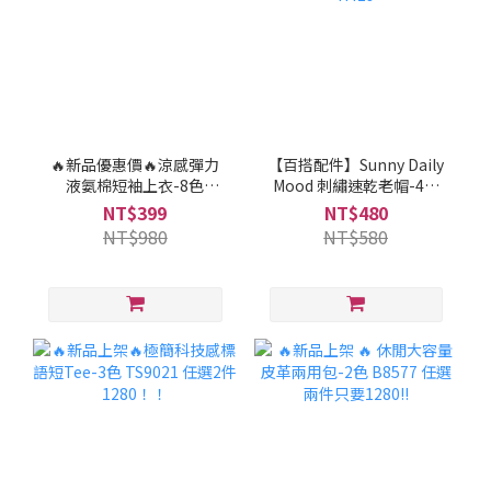
🔥新品優惠價🔥涼感彈力
【百搭配件】Sunny Daily
液氨棉短袖上衣-8色
Mood 刺繡速乾老帽-4色
TS1555
H429
NT$399
NT$480
NT$980
NT$580