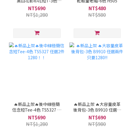
黑白花影印花短T-3色
乾輕量老帽-6色 H505
TS3503 任選2件1280！！
NT$690
NT$480
NT$1,280
NT$580
🔥新品上架🔥後中線極簡
🔥新品上架 🔥大容量皮革
信念短Tee-4色 TS5327 任
後背包-3色 B9910 任選兩
選2件1280！！
件只要1280!!
NT$690
NT$690
NT$1,280
NT$980