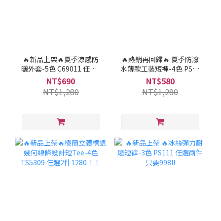
🔥新品上架🔥夏季涼感防
🔥熱銷再回歸🔥 夏季防潑
曬外套-5色 C69011 任選2
水薄款工裝短褲-4色 PS55
件1280！！
任選2件998！！
NT$690
NT$580
NT$1,280
NT$1,280