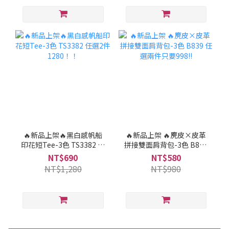
🔥新品上架🔥黑白感帆船
🔥新品上架 🔥麂皮×皮革
印花短Tee-3色 TS3382 任
拼接雙面肩背包-3色 B839
選2件1280！！
任選兩件只要998!!
NT$690
NT$580
NT$1,280
NT$980