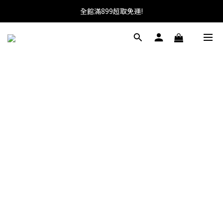
加入會員送100元購物金!馬上就可使用!
全館滿899超取免運!
★找優惠這邊走~★
加入會員送100元購物金!馬上就可使用!