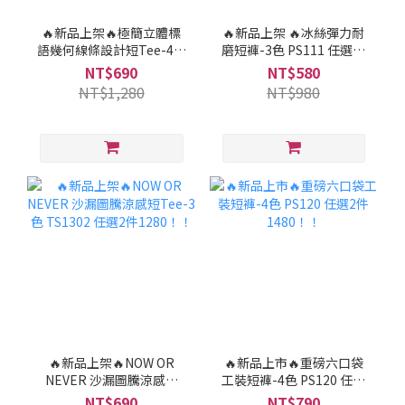
🔥新品上架🔥極簡立體標
🔥新品上架 🔥冰絲彈力耐
語幾何線條設計短Tee-4色
磨短褲-3色 PS111 任選兩
TS5309 任選2件1280！！
件只要998!!
NT$690
NT$580
NT$1,280
NT$980
🔥新品上架🔥NOW OR
🔥新品上市🔥重磅六口袋
NEVER 沙漏圖騰涼感短
工裝短褲-4色 PS120 任選
Tee-3色 TS1302 任選2件
2件1480！！
NT$690
NT$790