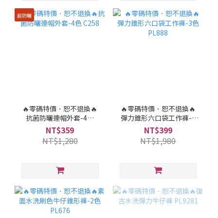
超防曬
🔥零碼特價．恕不退換🔥
🔥零碼特價．恕不退換🔥
抗菌防曬連帽外套-4色
彈力錐形六口袋工作褲-3
C258
色 PL888
NT$359
NT$399
NT$1,280
NT$1,980