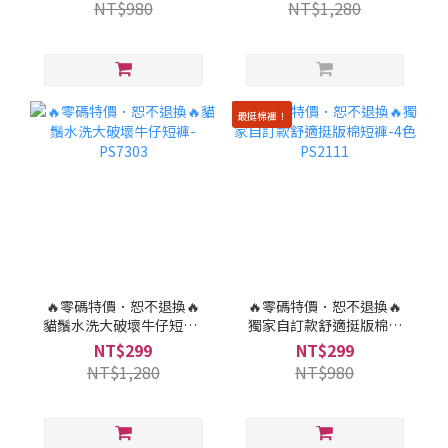
NT$980
NT$1,280
最挺棉褲！
🔥零碼特價．恕不退換🔥
🔥零碼特價．恕不退換🔥
貓鬚水洗大破壞牛仔短褲-
獨家自訂款舒適挺版棉短
PS7303
褲-4色 PS2111
NT$299
NT$299
NT$1,280
NT$980