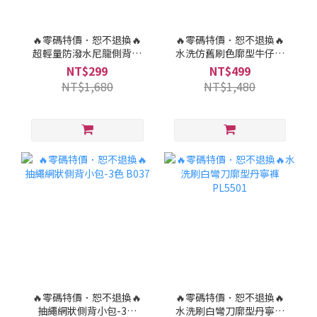
🔥零碼特價．恕不退換🔥
🔥零碼特價．恕不退換🔥
超輕量防潑水尼龍側背小
水洗仿舊刷色廓型牛仔褲
包-5色 B8109
PL109
NT$299
NT$499
NT$1,680
NT$1,480
🔥零碼特價．恕不退換🔥
🔥零碼特價．恕不退換🔥
抽繩網狀側背小包-3色
水洗刷白彎刀廓型丹寧褲