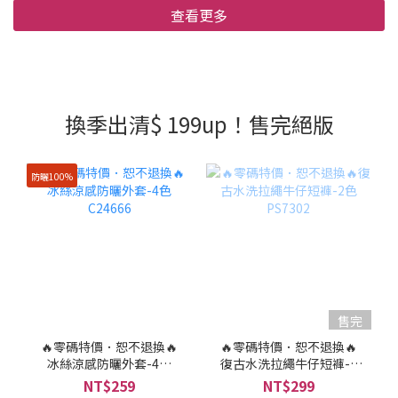
查看更多
換季出清$ 199up！售完絕版
防曬100%
售完
🔥零碼特價．恕不退換🔥
🔥零碼特價．恕不退換🔥
冰絲涼感防曬外套-4色
復古水洗拉繩牛仔短褲-2
C24666
色 PS7302
NT$259
NT$299