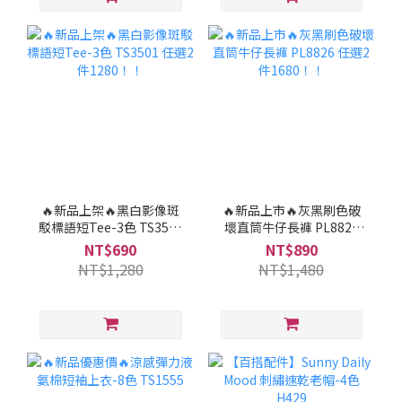
🔥新品上架🔥黑白影像斑
🔥新品上市🔥灰黑刷色破
駁標語短Tee-3色 TS3501
壞直筒牛仔長褲 PL8826
任選2件1280！！
任選2件1680！！
NT$690
NT$890
NT$1,280
NT$1,480