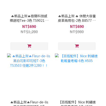
🔥新品上架🔥極簡科技感
🔥新品上架 🔥 休閒大容量
標語短Tee-3色 TS9021 任
皮革兩用包-2色 B8577 任
選2件1280！！
選兩件只要1280!!
NT$690
NT$690
NT$1,280
NT$980
🔥新品上架🔥Fleur-de-lis
【百搭配件】Nice 刺繡速