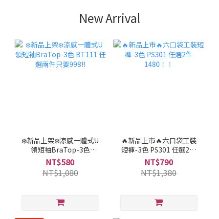
New Arrival
❄️新品上架❄️涼感一體式U
🔥新品上市🔥六口袋工裝
領短袖BraTop-3色
短褲-3色 PS301 任選2件
BT111 任選兩件只要998!!
1480！！
NT$580
NT$790
NT$1,080
NT$1,380