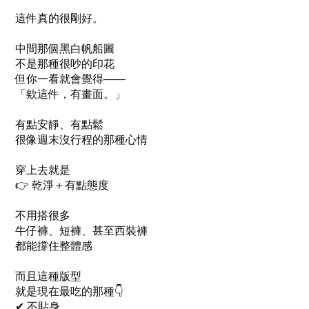
這件真的很剛好。
中間那個黑白帆船圖
不是那種很吵的印花
但你一看就會覺得——
「欸這件，有畫面。」
有點安靜、有點鬆
很像週末沒行程的那種心情
穿上去就是
👉 乾淨＋有點態度
不用搭很多
牛仔褲、短褲、甚至西裝褲
都能撐住整體感
而且這種版型
就是現在最吃的那種👇
✔ 不貼身