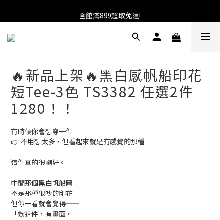
加入會員送100元購物金!馬上就可使用!
全館滿899超取免運!
★找優惠這邊走~★
加入會員送100元購物金!馬上就可使用!
🔥新品上架🔥黑白感帆船印花
短Tee-3色 TS3382 任選2件
1280！！
有時候你會想穿一件
👉 不用想太多，但看起來就是有感覺的那種
這件真的很剛好。
中間那個黑白帆船圖
不是那種很吵的印花
但你一看就會覺得——
「欸這件，有畫面。」