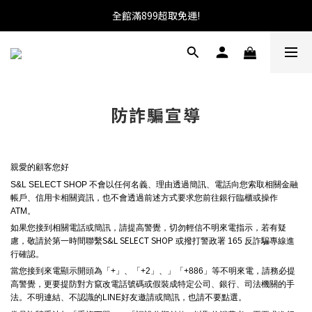
加入會員送100元購物金!馬上就可使用!
全館滿899超取免運!
★找優惠這邊走~★
加入會員送100元購物金!馬上就可使用!
防詐騙宣導
親愛的顧客您好
S&L SELECT SHOP
不會以任何名義、理由透過簡訊、電話向您索取相關金融
帳戶、信用卡相關資訊，也不會透過前述方式要求您前往銀行臨櫃或操作
ATM。
如果您接到相關電話或簡訊，請提高警覺，切勿輕信不明來電指示，若有疑
S&L SELECT SHOP
慮，敬請於第一時間聯繫
或撥打警政署 165 反詐騙專線進
行確認。
當您接到來電顯示開頭為「+」、「+2」、」「+886」等不明來電，請務必提
高警覺，更要提防對方竄改電話號碼或假裝成特定公司、銀行、司法機關的手
法。不明連結、不認識的LINE好友邀請或簡訊，也請不要點選。