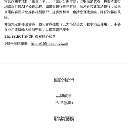
常見詐騙手法如「重複下單」、「誤設分期付款」以取信消費者，再要求進行
網路銀行或ATM操作流程。如果與銀行帳務有關，請您直接致電給銀行，如果
來電內容要求您操作相關帳戶、提供資料等，也請您直接拒絕，降低詐騙的風
險。
亦請您定期修改密碼、強化密碼強度（以大小寫英文、數字混合使用）、不要
在公用電腦輸入帳號密碼，以提高資訊安全。
S&L SELECT SHOP
敬祝順心如意
165全民防騙網：
https://165.npa.gov.tw/#/
關於我們
品牌故事
+VIP募集+
顧客服務