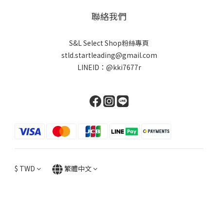
聯絡我們
S&L Select Shop粉絲專頁
stld.startleading@gmail.com
LINEID：
@kki7677r
$
TWD
繁體中文